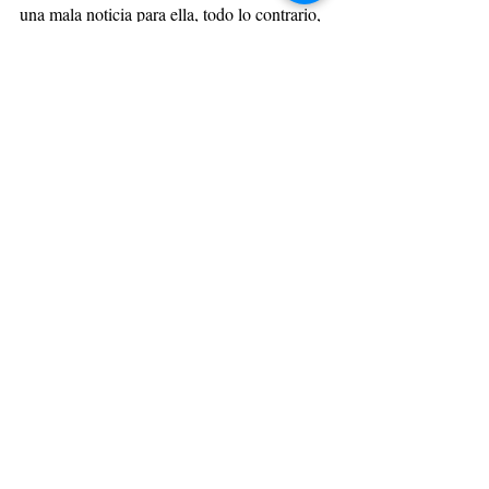
una mala noticia para ella, todo lo contrario, 
fue un gran alivio.
Como dicen por ahí a veces se gana y a 
veces se aprende.
¿Te has enfrentado a un jefe 
terrorista?,  ¿qué hiciste para 
no caer en su juego?. 
desarrollo profesional
liderazgo
inteligencia emocional
empoderamiento
estrés
resilienncia