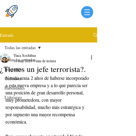
Entrada
Todas las entradas
Tlaca Xochihua
Todas las entradas
18 may 2021
3 min de lectura
¿Tienes un jefe terrorista?.
Infografías
Natalia tenia 2 años de haberse incorporado 
Reflexión
a esta nueva empresa y a lo que parecía ser 
Habilidades
una posición de gran desarrollo personal, 
Liderazgo
muy prometedora, con mayor 
responsabilidad, mucho más estratégica y 
por supuesto una mayor recompensa 
económica.