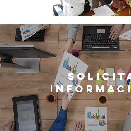
solicit
informac