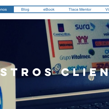
enos
Blog
eBook
Tlaca Mentor
V
stros CLIE