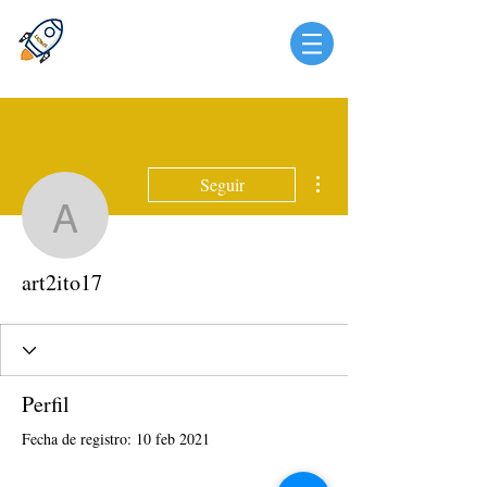
Más acciones
Seguir
art2ito17
art2ito17
Perfil
Fecha de registro: 10 feb 2021