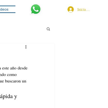
Iniciar sesión
ideos
a este año desde 
ando como 
que buscaron un 
ápida y 