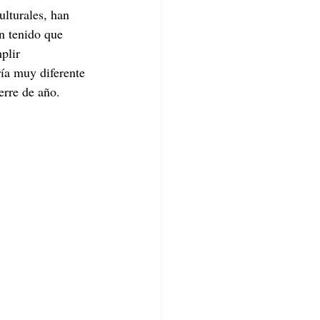
lturales, han 
n tenido que 
plir 
ría muy diferente 
erre de año.