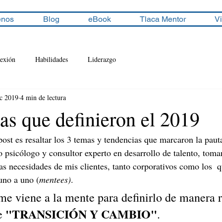
enos
Blog
eBook
Tlaca Mentor
V
lexión
Habilidades
Liderazgo
ic 2019
4 min de lectura
as que definieron el 2019
post es resaltar los 3 temas y tendencias que marcaron la paut
 psicólogo y consultor experto en desarrollo de talento, tom
las necesidades de mis clientes, tanto corporativos como los  
uno a uno (
mentees)
.
 me viene a la mente para definirlo de manera r
"TRANSICIÓN Y CAMBIO"
e 
. 