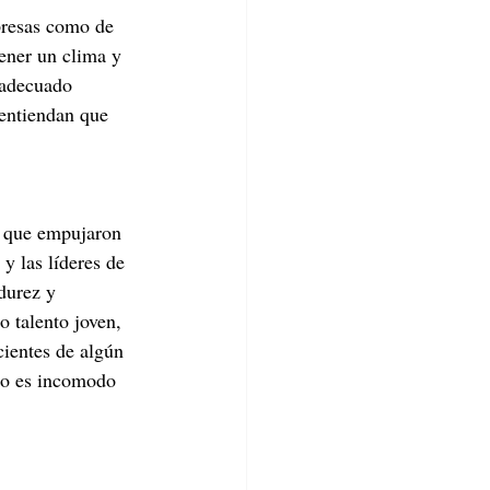
presas como de 
tener un clima y 
 adecuado 
 entiendan que 
s que empujaron 
 y las líderes de 
durez y 
 talento joven, 
ientes de algún 
 no es incomodo 