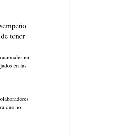
 
esempeño 
 de tener 
racionales en 
jados en las 
colaboradores 
ara que no 