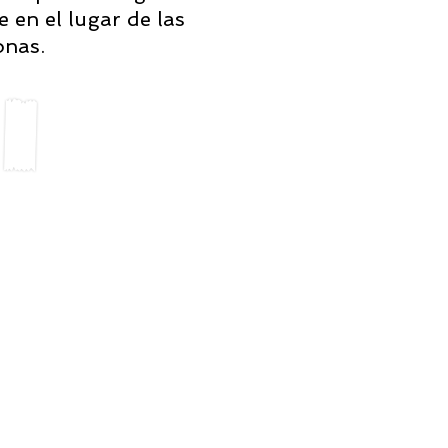
e en el lugar de las
onas.
dulo 4
entación
a
ultados