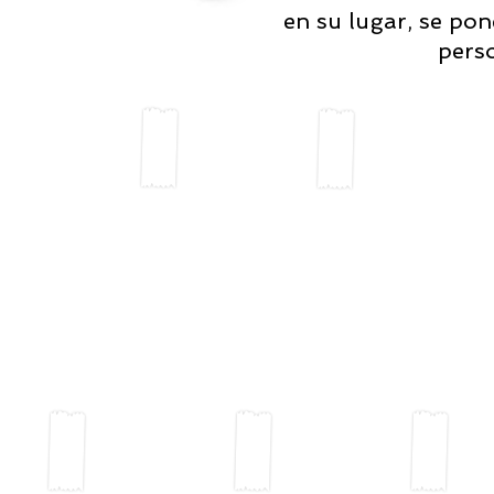
en su lugar, se pon
pers
o 1
Módulo 2
Módulo 3
Mó
o
Confianza
Comunicación
Ori
iento
Res