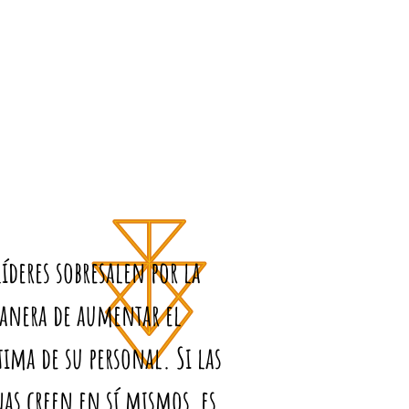
líderes sobresalen por la
anera de aumentar el
tima de su personal. Si las
as creen en sí mismos, es