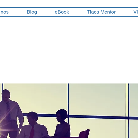
enos
Blog
eBook
Tlaca Mentor
V
emy 101
sarrollo de talento