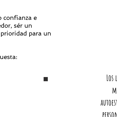
 confianza e
edor, sér un
prioridad para un
uesta:
Los 
eader Academy
Service Academy
m
autoes
person