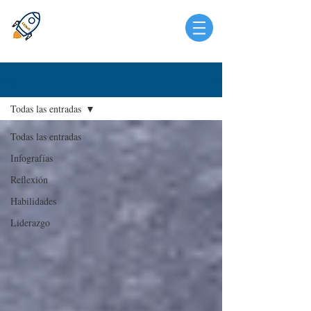
Blog
Todas las entradas
Todas las entradas
Infografías
Reflexión
Habilidades
Liderazgo