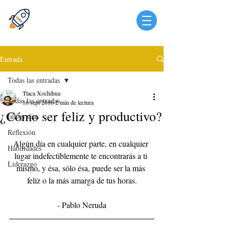
Entrada
Todas las entradas
Tlaca Xochihua
Todas las entradas
16 sept 2016
2 min de lectura
¿Cómo ser feliz y productivo?
Infografías
Reflexión
Algún día en cualquier parte, en cualquier 
Habilidades
lugar indefectiblemente te encontrarás a ti 
Liderazgo
mismo, y ésa, sólo ésa, puede ser la más 
feliz o la más amarga de tus horas.
- Pablo Neruda